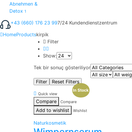
Abnehmen &
Detox
1
+43 (660) 176 23 99
7/24 Kundendienstzentrum
Home
Products
kirpik
Filter
Show:
Tek bir sonuç gösteriliyor
In Stock
Quick view
Compare
Compare
Add to wishlist
Wishlist
Naturkosmetik
Wimpernserum