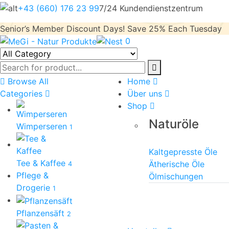
+43 (660) 176 23 99
7/24 Kundendienstzentrum
Senior’s Member Discount Days! Save 25% Each Tuesday
0
Browse All
Home
Categories
Über uns
Shop
Naturöle
Wimperseren
1
Kaltgepresste Öle
Tee & Kaffee
Ätherische Öle
4
Pflege &
Ölmischungen
Drogerie
1
Pflanzensäft
2