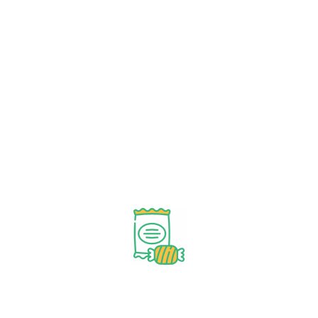
Schwarzkümmelöl
€
14.95
Tag Clouds
Appetizer
Broccoli
Cabbage
Fruit
Salad