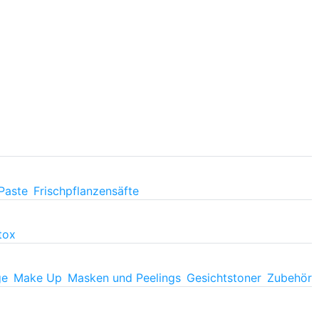
Paste
Frischpflanzensäfte
tox
ge
Make Up
Masken und Peelings
Gesichtstoner
Zubehör