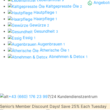
9
Angebot
Kaltgepresste Öle
2
Hautpflege
1
Haarpflege
1
Gewürze
2
Gesundheit
3
Essig
1
Augenbrauen
1
Ätherische Öle
1
Abnehmen & Detox
1
+43 (660) 176 23 99
7/24 Kundendienstzentrum
Senior’s Member Discount Days! Save 25% Each Tuesday