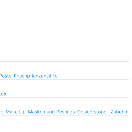
Paste
Frischpflanzensäfte
tox
ge
Make Up
Masken und Peelings
Gesichtstoner
Zubehör