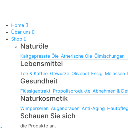
Home
Über uns
Shop
Naturöle
Kaltgepresste Öle
Ätherische Öle
Ölmischungen
Lebensmittel
Tee & Kaffee
Gewürze
Olivenöl
Essig
Melassen
Gesundheit
Flüssigextrakt
Propolisprodukte
Abnehmen & De
Naturkosmetik
Wimperseren
Augenbrauen
Anti-Aging
Hautpfle
Schauen Sie sich
die Produkte an,
e