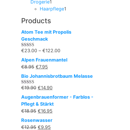
1
Drogerie
1
ürün
1
Haarpflege
1
ürün
Products
Atom Tee mit Propolis
Geschmack
€
23.00
–
€
122.00
5
üzerinden
Alpen Frauenmantel
4.25
oy
aldı
€
8.95
€
7.95
Bio Johannisbrotbaum Melasse
€
19.90
€
14.90
5
üzerinden
Augenbrauenformer - Farblos -
4.00
oy
aldı
Pflegt & Stärkt
€
18.95
€
16.95
Rosenwasser
€
12.95
€
9.95