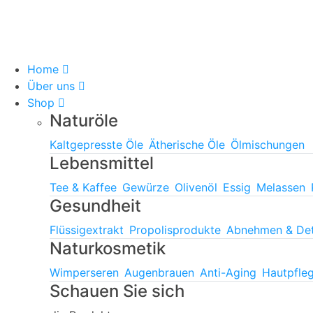
Home
Über uns
Shop
Naturöle
Kaltgepresste Öle
Ätherische Öle
Ölmischungen
Lebensmittel
Tee & Kaffee
Gewürze
Olivenöl
Essig
Melassen
Gesundheit
Flüssigextrakt
Propolisprodukte
Abnehmen & De
Naturkosmetik
Wimperseren
Augenbrauen
Anti-Aging
Hautpfle
Schauen Sie sich