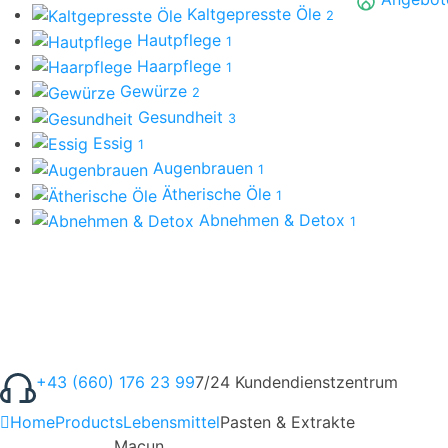
Kaltgepresste Öle
2
Hautpflege
1
Haarpflege
1
Gewürze
2
Gesundheit
3
Essig
1
Augenbrauen
1
Ätherische Öle
1
Abnehmen & Detox
1
+43 (660) 176 23 99
7/24 Kundendienstzentrum
Home
Products
Lebensmittel
Pasten & Extrakte
Macun