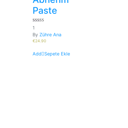
Paste
5.00
1
out of 5
By
Zühre Ana
€
24.90
Sepete Ekle