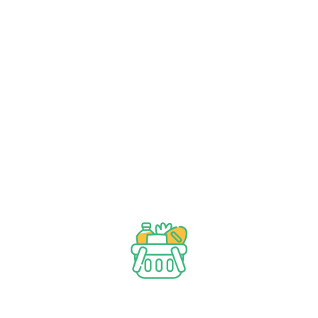
Tag Cloud
Alıç
(1)
Andız
(0)
Andıç
(0)
Anemon
(1)
Aslan
(1)
Augenbrauen
(1)
Bakım
(1)
Bio
(0)
Dogana
(0)
Essig
(1)
Farblos
(1)
Gulsuyu
(1)
Gül
(1)
Haar
(1)
Harnup
(1)
Hc
(1)
Kamillen
(0)
Karşıtı
(0)
Kaş
(1)
Keçiboynuzu
(1)