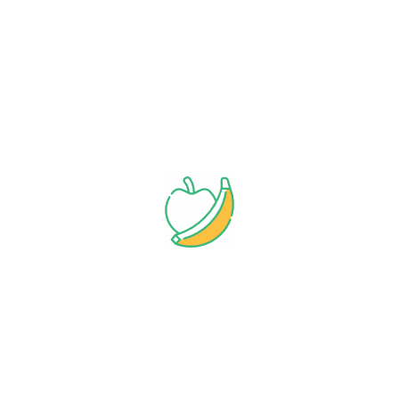
Adresse :
Oberaustrasse 46,
6800 Feldkirch / Vorarlberg
Tel :
+43 (660) 176 23 99
E-Mail :
info@magi-natur.com
Öffnen :
10:00 - 18:00 Uhr,
Montag - Samstag
Unternehmen
Über uns
Kontakt
Lieferinformationen
Datenschutzerklärung
AGB