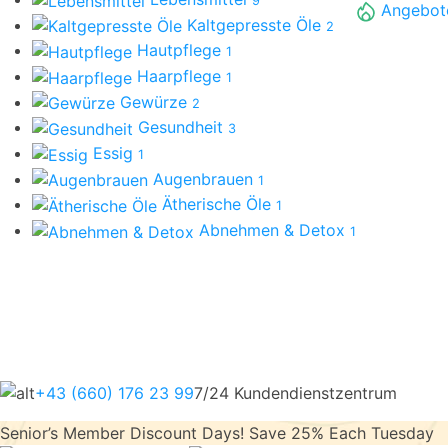
9
Angebot
Kaltgepresste Öle
2
Hautpflege
1
Haarpflege
1
Gewürze
2
Gesundheit
3
Essig
1
Augenbrauen
1
Ätherische Öle
1
Abnehmen & Detox
1
+43 (660) 176 23 99
7/24 Kundendienstzentrum
Senior’s Member Discount Days! Save 25% Each Tuesday