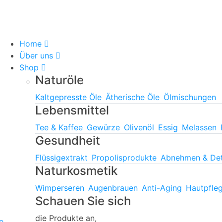
Home
Über uns
Shop
Naturöle
Kaltgepresste Öle
Ätherische Öle
Ölmischungen
Lebensmittel
Tee & Kaffee
Gewürze
Olivenöl
Essig
Melassen
Gesundheit
Flüssigextrakt
Propolisprodukte
Abnehmen & De
Naturkosmetik
Wimperseren
Augenbrauen
Anti-Aging
Hautpfle
Schauen Sie sich
die Produkte an,
e