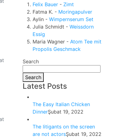
at
Felix Bauer
-
Zimt
Fatma K.
-
Moringapulver
Aylin
-
Wimpernserum Set
Julia Schmidt
-
Weissdorn
Essig
Maria Wagner
-
Atom Tee mit
Propolis Geschmack
at
Search
Search
Latest Posts
The Easy Italian Chicken
Dinner
Şubat 19, 2022
at
The litigants on the screen
are not actors
Şubat 19, 2022