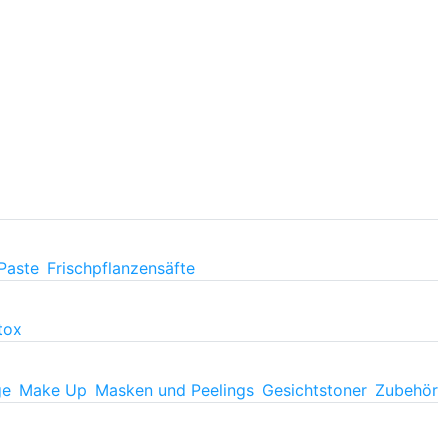
Paste
Frischpflanzensäfte
tox
ge
Make Up
Masken und Peelings
Gesichtstoner
Zubehör