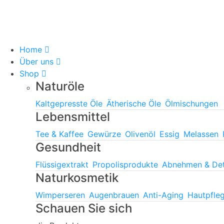
Home
Über uns
Shop
Naturöle
Kaltgepresste Öle
Ätherische Öle
Ölmischungen
Lebensmittel
Tee & Kaffee
Gewürze
Olivenöl
Essig
Melassen
Gesundheit
Flüssigextrakt
Propolisprodukte
Abnehmen & De
Naturkosmetik
Wimperseren
Augenbrauen
Anti-Aging
Hautpfle
Schauen Sie sich