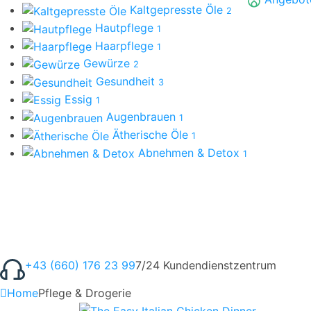
Kaltgepresste Öle
2
Hautpflege
1
Haarpflege
1
Gewürze
2
Gesundheit
3
Essig
1
Augenbrauen
1
Ätherische Öle
1
Abnehmen & Detox
1
+43 (660) 176 23 99
7/24 Kundendienstzentrum
Home
Pflege & Drogerie