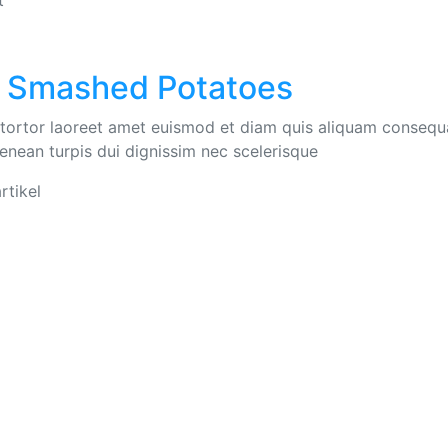
t
h Smashed Potatoes
e tortor laoreet amet euismod et diam quis aliquam consequ
 aenean turpis dui dignissim nec scelerisque
rtikel