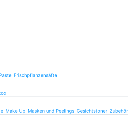
Paste
Frischpflanzensäfte
tox
ge
Make Up
Masken und Peelings
Gesichtstoner
Zubehör