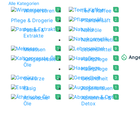
Alle Kategorien
Wimperseren
1
Tee & Kaffee
4
Pflege & Drogerie
1
Pflanzensäft
2
Pasten &
1
Naturöle
3
Extrakte
Naturkosmetik
4
Melassen
1
Lebensmittel
9
Ang
Kaltgepresste
2
Hautpflege
1
Öle
Haarpflege
1
Gewürze
2
Gesundheit
3
Essig
1
Augenbrauen
1
Ätherische
1
Abnehmen &
1
Öle
Detox