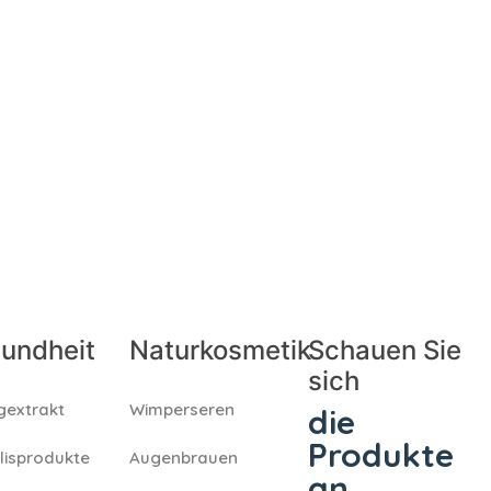
undheit
Naturkosmetik
Schauen Sie
sich
gextrakt
Wimperseren
die
Produkte
lisprodukte
Augenbrauen
an,